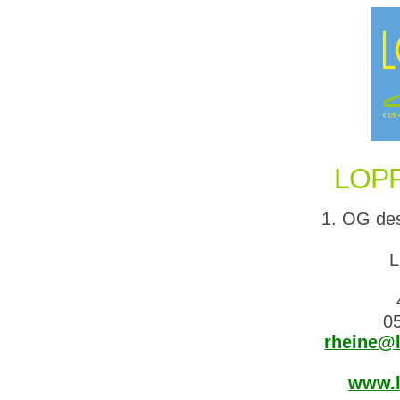
LOPP
1. OG de
L
0
rheine@l
www.l